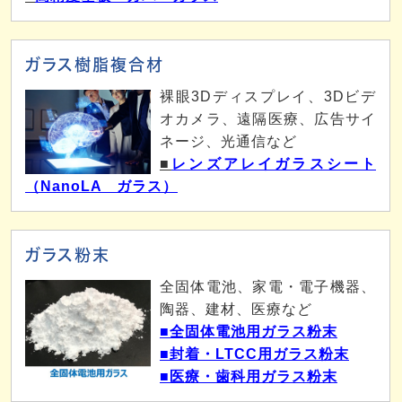
ガラス樹脂複合材
裸眼3Dディスプレイ、3Dビデ
オカメラ、遠隔医療、広告サイ
ネージ、光通信など
■
レンズアレイガラスシート
（NanoLA ガラス）
ガラス粉末
全固体電池、家電・電子機器、
陶器、建材、医療など
■全固体電池用ガラス粉末
■封着・LTCC用ガラス粉末
■医療・歯科用ガラス粉末