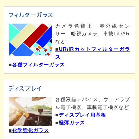
フィルターガラス
カメラ色補正、赤外線セン
サー、暗視カメラ、車載LiDAR
など
■
UR/IRカットフィルターガラ
ス
■
各種フィルターガラス
ディスプレイ
各種液晶デバイス、ウェアラブ
ル電子機器、車載電子機器など
■
ディスプレイ用基板
■
極薄ガラス
■
化学強化ガラス